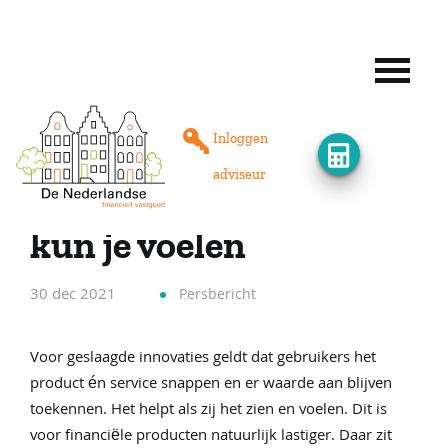
Terug naar overzicht
Onze producten
Inloggen
adviseur
Geslaagde innovatie
Rente
kun je voelen
Vind een adviseur
30 dec 2021
Persbericht
Taxateurs
Voor geslaagde innovaties geldt dat gebruikers het
product én service snappen en er waarde aan blijven
toekennen. Het helpt als zij het zien en voelen. Dit is
Procedure
voor financiële producten natuurlijk lastiger. Daar zit