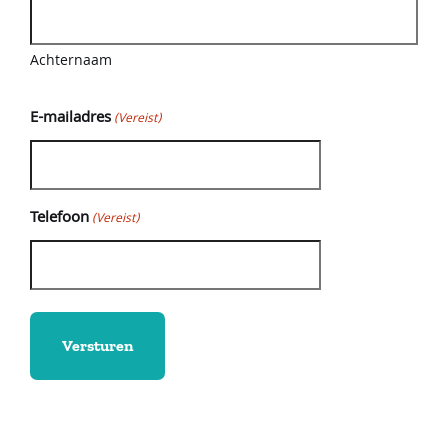
Vacatures
Achternaam
E-mailadres
Inloggen Klant
(Vereist)
Telefoon
(Vereist)